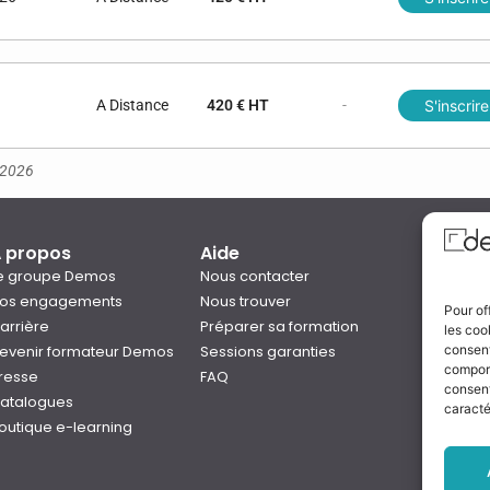
A Distance
420 € HT
-
S'inscrire
s 2026
 propos
Aide
Qual
e groupe Demos
Nous contacter
os engagements
Nous trouver
Pour of
arrière
Préparer sa formation
les coo
Notre
consent
evenir formateur Demos
Sessions garanties
Rejo
comport
resse
FAQ
consent
atalogues
caracté
outique e-learning