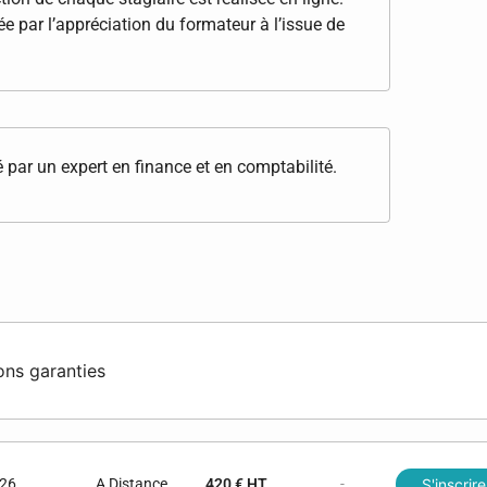
e par l’appréciation du formateur à l’issue de
 par un expert en finance et en comptabilité.
ons garanties
026
A Distance
420 € HT
-
S'inscrire