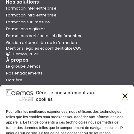
Nos solutions
Formation inter entreprise
Formation intra entreprise
Formation sur-mesure
Formations digitales
Formations certifiantes et diplômantes
Gestion externalisée de la formation
Mentions légales et confidentialité
CGV
Demos, 2023
À propos
Le groupe Demos
Nos engagements
Carrière
Devenir formateur Demos
Gérer le consentement aux
Presse
cookies
Catalogues
Boutique e-learning
Pour offrir les meilleures expériences, nous utilisons des technologies
Aide
telles que les cookies pour stocker et/ou accéder aux informations des
Nous contacter
appareils. Le fait de consentir à ces technologies nous permettra de
Nous trouver
traiter des données telles que le comportement de navigation ou les ID
Préparer sa formation
uniques sur ce site. Le fait de ne pas consentir ou de retirer son