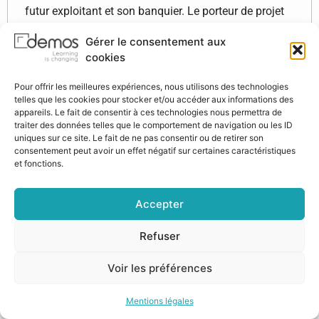
futur exploitant et son banquier. Le porteur de projet
doit avoir le souci de bénéficier au mieux des aides
Gérer le consentement aux
publiques et de développer son activité grâce à un
cookies
financement adéquat.
Pour offrir les meilleures expériences, nous utilisons des technologies
Les différentes aides à l’installation
telles que les cookies pour stocker et/ou accéder aux informations des
Détail des aides financières et des aides
appareils. Le fait de consentir à ces technologies nous permettra de
fiscales accordées aux jeunes agriculteurs en
traiter des données telles que le comportement de navigation ou les ID
uniques sur ce site. Le fait de ne pas consentir ou de retirer son
complément du parcours aidé à l’installation.
consentement peut avoir un effet négatif sur certaines caractéristiques
Les méthodes de financement d’une
et fonctions.
installation
Focus sur les prêts à moyen terme spéciaux
Accepter
dédiés aux jeunes agriculteurs.
La réalisation du financement
Refuser
Analyse des différentes phases de déblocage
des fonds dans le cadre du financement d’un
Voir les préférences
jeune agriculteur.
Mentions légales
Points forts