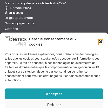
Mentions légales et confidentialité
CGV
Demos, 2023
À propos
Le groupe Demos
Nos engagements
Carrière
Devenir formateur Demos
Gérer le consentement aux
Presse
cookies
Catalogues
Boutique e-learning
Pour offrir les meilleures expériences, nous utilisons des technologies
Aide
telles que les cookies pour stocker et/ou accéder aux informations des
Nous contacter
appareils. Le fait de consentir à ces technologies nous permettra de
Nous trouver
traiter des données telles que le comportement de navigation ou les ID
uniques sur ce site. Le fait de ne pas consentir ou de retirer son
Préparer sa formation
consentement peut avoir un effet négatif sur certaines caractéristiques
Sessions garanties
et fonctions.
FAQ
Qualité & certification
Accepter
Refuser