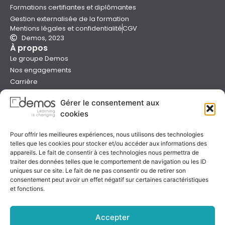
Formations certifiantes et diplômantes
Gestion externalisée de la formation
Mentions légales et confidentialité
CGV
Demos, 2023
À propos
Le groupe Demos
Nos engagements
Carrière
Devenir formateur Demos
Gérer le consentement aux
Presse
cookies
Catalogues
Boutique e-learning
Pour offrir les meilleures expériences, nous utilisons des technologies
Aide
telles que les cookies pour stocker et/ou accéder aux informations des
Nous contacter
appareils. Le fait de consentir à ces technologies nous permettra de
Nous trouver
traiter des données telles que le comportement de navigation ou les ID
Préparer sa formation
uniques sur ce site. Le fait de ne pas consentir ou de retirer son
consentement peut avoir un effet négatif sur certaines caractéristiques
Sessions garanties
et fonctions.
FAQ
Qualité & certification
Accepter