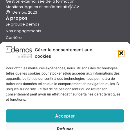
Gestion externalisée de la formation
Mentions légales et confidentialité
CGV
Demos, 2023
À propos
Le groupe Demos
Nos engagements
Carrière
Devenir formateur Demos
Gérer le consentement aux
Presse
cookies
Catalogues
Boutique e-learning
Pour offrir les meilleures expériences, nous utilisons des technologies
Aide
telles que les cookies pour stocker et/ou accéder aux informations des
Nous contacter
appareils. Le fait de consentir à ces technologies nous permettra de
Nous trouver
traiter des données telles que le comportement de navigation ou les ID
Préparer sa formation
uniques sur ce site. Le fait de ne pas consentir ou de retirer son
consentement peut avoir un effet négatif sur certaines caractéristiques
Sessions garanties
et fonctions.
FAQ
Qualité & certification
Accepter
Refuser