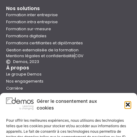
Nos solutions
Formation inter entreprise
Formation intra entreprise
Formation sur-mesure
Formations digitales
Formations certifiantes et diplômantes
Gestion externalisée de la formation
Mentions légales et confidentialité
CGV
Demos, 2023
À propos
Le groupe Demos
Nos engagements
Carrière
Devenir formateur Demos
Gérer le consentement aux
Presse
cookies
Catalogues
Boutique e-learning
Pour offrir les meilleures expériences, nous utilisons des technologies
Aide
telles que les cookies pour stocker et/ou accéder aux informations des
Nous contacter
appareils. Le fait de consentir à ces technologies nous permettra de
Nous trouver
traiter des données telles que le comportement de navigation ou les ID