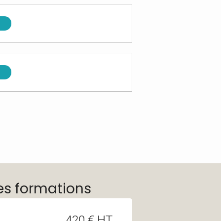
es formations
420 € HT