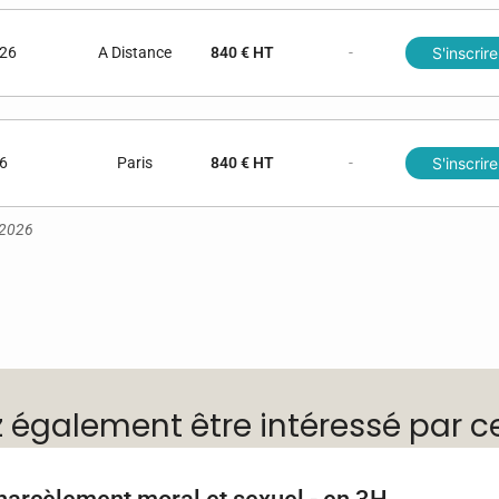
026
A Distance
840 € HT
-
S'inscrire
6
Paris
840 € HT
-
S'inscrire
t 2026
z également être intéressé par c