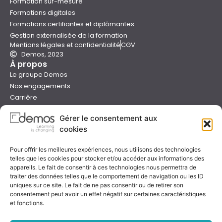
Formation sur-mesure
Formations digitales
Formations certifiantes et diplômantes
Gestion externalisée de la formation
Mentions légales et confidentialité
CGV
Demos, 2023
À propos
Le groupe Demos
Nos engagements
Carrière
Devenir formateur Demos
Gérer le consentement aux
Presse
cookies
Catalogues
Boutique e-learning
Pour offrir les meilleures expériences, nous utilisons des technologies
Aide
telles que les cookies pour stocker et/ou accéder aux informations des
Nous contacter
appareils. Le fait de consentir à ces technologies nous permettra de
Nous trouver
traiter des données telles que le comportement de navigation ou les ID
Préparer sa formation
uniques sur ce site. Le fait de ne pas consentir ou de retirer son
consentement peut avoir un effet négatif sur certaines caractéristiques
Sessions garanties
et fonctions.
FAQ
Qualité & certification