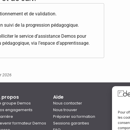
tionnement et de validation.
n suivi de la progression pédagogique.
lliciter le service d’assistance Demos pour
u pédagogique, via l’espace d’apprentissage.
er 2026
 propos
Aide
Qual
e groupe Demos
Nous contacter
os engagements
Nous trouver
Pour of
arrière
Préparer sa formation
les coo
Notre
evenir formateur Demos
Sessions garanties
consent
Rejo
comport
resse
FAQ