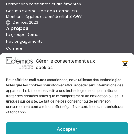
Formations certifiantes et diplômantes
Gestion externalisée de la formation
Mentions légales et confidentialité
CGV
Demos, 2023
À propos
Le groupe Demos
Nos engagements
Carrière
Devenir formateur Demos
Gérer le consentement aux
Presse
cookies
Catalogues
Boutique e-learning
Pour offrir les meilleures expériences, nous utilisons des technologies
Aide
telles que les cookies pour stocker et/ou accéder aux informations des
Nous contacter
appareils. Le fait de consentir à ces technologies nous permettra de
Nous trouver
traiter des données telles que le comportement de navigation ou les ID
uniques sur ce site. Le fait de ne pas consentir ou de retirer son
Préparer sa formation
consentement peut avoir un effet négatif sur certaines caractéristiques
Sessions garanties
et fonctions.
FAQ
Qualité & certification
Accepter