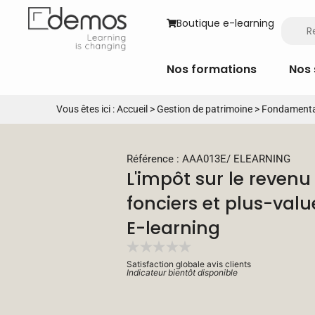
Boutique e-learning
Nos formations
Nos 
Vous êtes ici :
Accueil
>
Gestion de patrimoine
>
Fondamenta
Référence : AAA013E
/
ELEARNING
L'impôt sur le reven
fonciers et plus-valu
E-learning
Satisfaction globale avis clients
Indicateur bientôt disponible