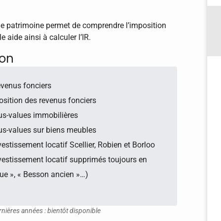
de patrimoine permet de comprendre l’imposition
e aide ainsi à calculer l’IR.
ion
evenus fonciers
osition des revenus fonciers
lus-values immobilières
lus-values sur biens meubles
vestissement locatif Scellier, Robien et Borloo
nvestissement locatif supprimés toujours en
que », « Besson ancien »…)
rnières années : bientôt disponible