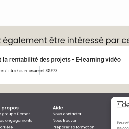
z également être intéressé par c
 la rentabilité des projets - E-learning vidéo
ter / intra / sur-mesure
ref 3GF73
 propos
Aide
Qual
e groupe Demos
Nous contacter
os engagements
Nous trouver
Pour of
arrière
Préparer sa formation
les coo