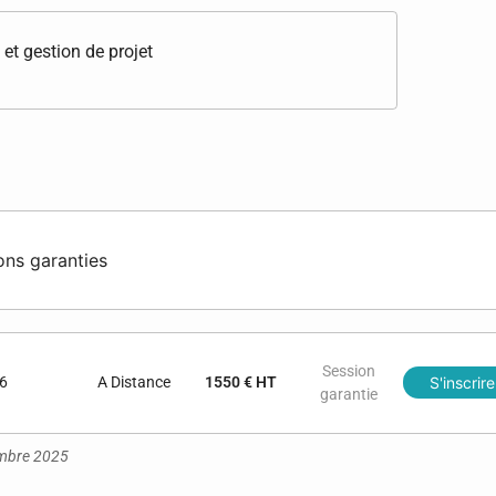
t gestion de projet
ons garanties
Session
6
A Distance
1550 € HT
S'inscrire
garantie
vembre 2025