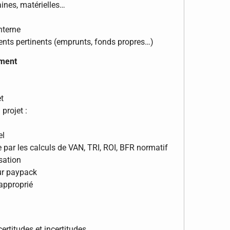
aines, matérielles…
nterne
ents pertinents (emprunts, fonds propres…)
ement
et
 projet :
el
e par les calculs de VAN, TRI, ROI, BFR normatif
isation
eur paypack
 approprié
certitudes et incertitudes