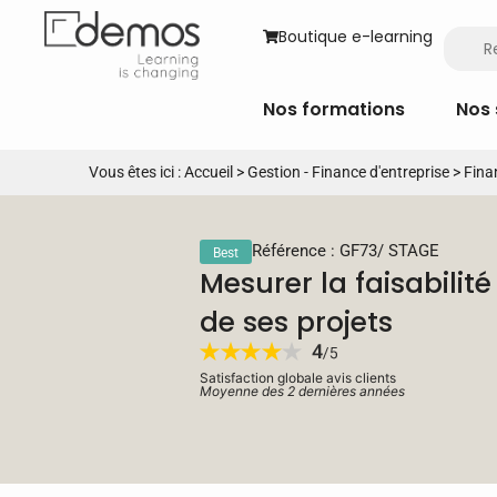
Boutique e-learning
Nos formations
Nos 
Vous êtes ici :
Accueil
>
Gestion - Finance d'entreprise
>
Fina
Référence : GF73
/
STAGE
Best
Mesurer la faisabilité 
de ses projets
Satisfaction globale avis clients
Moyenne des 2 dernières années