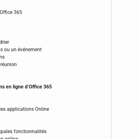
 Office 365
drier
us ou un événement
ons
 réunion
ons en ligne d’Office 365
les applications Online
cipales fonctionnalités
on online