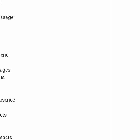
s
essage
erie
sages
ts
absence
cts
ntacts