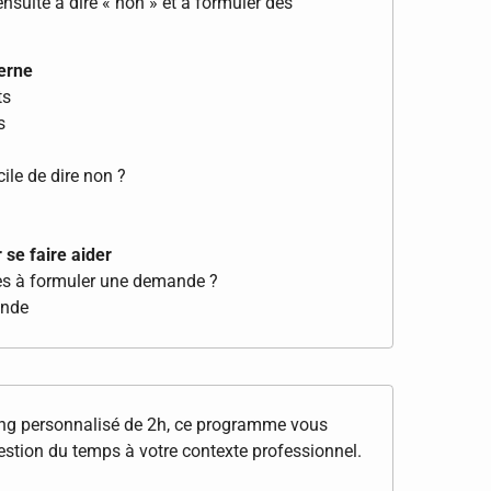
nsuite à dire « non » et à formuler des
verne
ts
s
cile de dire non ?
se faire aider
es à formuler une demande ?
ande
ng personnalisé de 2h, ce programme vous
gestion du temps à votre contexte professionnel.