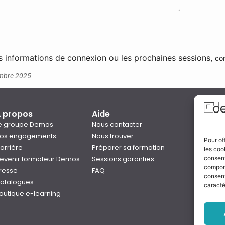
s informations de connexion ou les prochaines sessions,
co
vembre 2025
 propos
Aide
Qual
e groupe Demos
Nous contacter
os engagements
Nous trouver
Pour of
arrière
Préparer sa formation
les coo
Notre
consent
evenir formateur Demos
Sessions garanties
Rejo
comport
resse
FAQ
consent
atalogues
caracté
outique e-learning