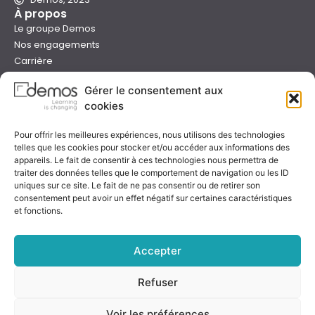
À propos
Le groupe Demos
Nos engagements
Carrière
Devenir formateur Demos
Gérer le consentement aux
Presse
cookies
Catalogues
Boutique e-learning
Pour offrir les meilleures expériences, nous utilisons des technologies
Aide
telles que les cookies pour stocker et/ou accéder aux informations des
Nous contacter
appareils. Le fait de consentir à ces technologies nous permettra de
Nous trouver
traiter des données telles que le comportement de navigation ou les ID
uniques sur ce site. Le fait de ne pas consentir ou de retirer son
Préparer sa formation
consentement peut avoir un effet négatif sur certaines caractéristiques
Sessions garanties
et fonctions.
FAQ
Qualité & certification
Accepter
Refuser
Notre certificat
Voir les préférences