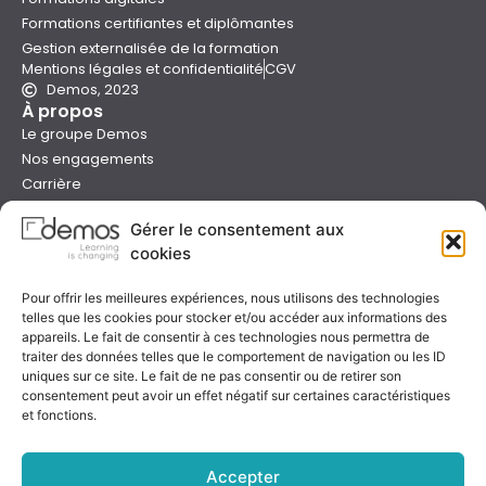
Formations certifiantes et diplômantes
Gestion externalisée de la formation
Mentions légales et confidentialité
CGV
Demos, 2023
À propos
Le groupe Demos
Nos engagements
Carrière
Devenir formateur Demos
Gérer le consentement aux
Presse
cookies
Catalogues
Boutique e-learning
Pour offrir les meilleures expériences, nous utilisons des technologies
Aide
telles que les cookies pour stocker et/ou accéder aux informations des
Nous contacter
appareils. Le fait de consentir à ces technologies nous permettra de
Nous trouver
traiter des données telles que le comportement de navigation ou les ID
uniques sur ce site. Le fait de ne pas consentir ou de retirer son
Préparer sa formation
consentement peut avoir un effet négatif sur certaines caractéristiques
Sessions garanties
et fonctions.
FAQ
Qualité & certification
Accepter