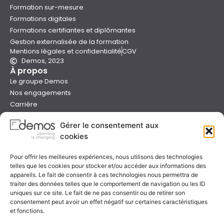
Formation sur-mesure
Formations digitales
Formations certifiantes et diplômantes
Gestion externalisée de la formation
Mentions légales et confidentialité
CGV
Demos, 2023
À propos
Le groupe Demos
Nos engagements
Carrière
Devenir formateur Demos
Gérer le consentement aux
Presse
cookies
Catalogues
Boutique e-learning
Pour offrir les meilleures expériences, nous utilisons des technologies
Aide
telles que les cookies pour stocker et/ou accéder aux informations des
Nous contacter
appareils. Le fait de consentir à ces technologies nous permettra de
Nous trouver
traiter des données telles que le comportement de navigation ou les ID
uniques sur ce site. Le fait de ne pas consentir ou de retirer son
Préparer sa formation
consentement peut avoir un effet négatif sur certaines caractéristiques
Sessions garanties
et fonctions.
FAQ