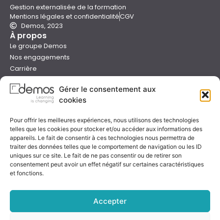
Gestion externalisée de la formation
Mentions légales et confidentialité
CGV
Demos, 2023
À propos
Le groupe Demos
Nos engagements
Carrière
Devenir formateur Demos
Gérer le consentement aux
Presse
cookies
Catalogues
Boutique e-learning
Pour offrir les meilleures expériences, nous utilisons des technologies
Aide
telles que les cookies pour stocker et/ou accéder aux informations des
Nous contacter
appareils. Le fait de consentir à ces technologies nous permettra de
Nous trouver
traiter des données telles que le comportement de navigation ou les ID
Préparer sa formation
uniques sur ce site. Le fait de ne pas consentir ou de retirer son
consentement peut avoir un effet négatif sur certaines caractéristiques
Sessions garanties
et fonctions.
FAQ
Qualité & certification
Accepter