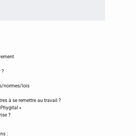
tivement
 ?
es/normes/lois
res à se remettre au travail ?
 Phygital »
rise ?
ns :