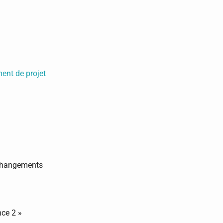
ent de projet
 changements
nce 2 »