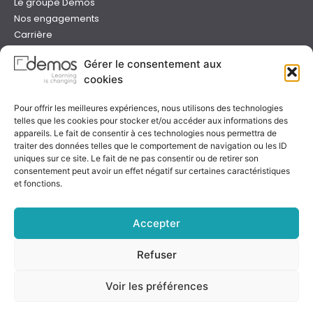
Le groupe Demos
Nos engagements
Carrière
Devenir formateur Demos
Gérer le consentement aux
Presse
cookies
Catalogues
Boutique e-learning
Pour offrir les meilleures expériences, nous utilisons des technologies
Aide
telles que les cookies pour stocker et/ou accéder aux informations des
Nous contacter
appareils. Le fait de consentir à ces technologies nous permettra de
Nous trouver
traiter des données telles que le comportement de navigation ou les ID
Préparer sa formation
uniques sur ce site. Le fait de ne pas consentir ou de retirer son
consentement peut avoir un effet négatif sur certaines caractéristiques
Sessions garanties
et fonctions.
FAQ
Qualité & certification
Accepter
Refuser
Notre certificat
Voir les préférences
Rejoignez-nous