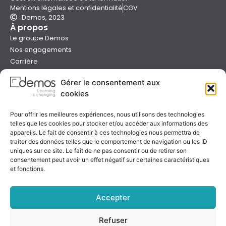
Mentions légales et confidentialité
CGV
Demos, 2023
À propos
Le groupe Demos
Nos engagements
Carrière
Devenir formateur Demos
Gérer le consentement aux
Presse
cookies
Catalogues
Boutique e-learning
Pour offrir les meilleures expériences, nous utilisons des technologies
Aide
telles que les cookies pour stocker et/ou accéder aux informations des
Nous contacter
appareils. Le fait de consentir à ces technologies nous permettra de
Nous trouver
traiter des données telles que le comportement de navigation ou les ID
Préparer sa formation
uniques sur ce site. Le fait de ne pas consentir ou de retirer son
consentement peut avoir un effet négatif sur certaines caractéristiques
Sessions garanties
et fonctions.
FAQ
Qualité & certification
Accepter
Refuser