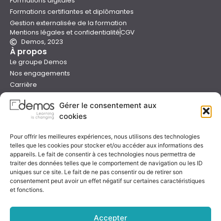
Formations digitales
Formations certifiantes et diplômantes
Gestion externalisée de la formation
Mentions légales et confidentialité
CGV
Demos, 2023
À propos
Le groupe Demos
Nos engagements
Carrière
Devenir formateur Demos
Gérer le consentement aux
Presse
cookies
Catalogues
Boutique e-learning
Pour offrir les meilleures expériences, nous utilisons des technologies
Aide
telles que les cookies pour stocker et/ou accéder aux informations des
Nous contacter
appareils. Le fait de consentir à ces technologies nous permettra de
Nous trouver
traiter des données telles que le comportement de navigation ou les ID
uniques sur ce site. Le fait de ne pas consentir ou de retirer son
Préparer sa formation
consentement peut avoir un effet négatif sur certaines caractéristiques
Sessions garanties
et fonctions.
FAQ
Qualité & certification
Accepter