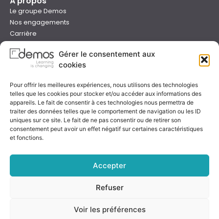
À propos
Le groupe Demos
Nos engagements
Carrière
Devenir formateur Demos
Gérer le consentement aux
Presse
cookies
Catalogues
Boutique e-learning
Pour offrir les meilleures expériences, nous utilisons des technologies
Aide
telles que les cookies pour stocker et/ou accéder aux informations des
Nous contacter
appareils. Le fait de consentir à ces technologies nous permettra de
Nous trouver
traiter des données telles que le comportement de navigation ou les ID
Préparer sa formation
uniques sur ce site. Le fait de ne pas consentir ou de retirer son
consentement peut avoir un effet négatif sur certaines caractéristiques
Sessions garanties
et fonctions.
FAQ
Qualité & certification
Accepter
Refuser
Notre certificat
Voir les préférences
Rejoignez-nous