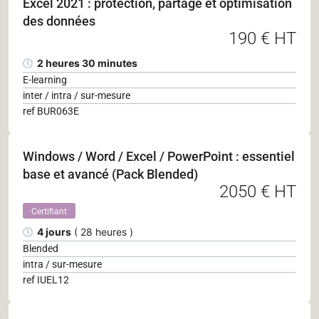
Excel 2021 : protection, partage et optimisation
des données
190 € HT
2 heures 30 minutes
E-learning
inter / intra / sur-mesure
ref BUR063E
Windows / Word / Excel / PowerPoint : essentiel
base et avancé (Pack Blended)
2050 € HT
Certifiant
4 jours
( 28 heures )
Blended
intra / sur-mesure
ref IUEL12