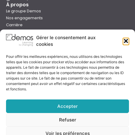
À propos
Le groupe Demos
Nos engagements
Carrière
Devenir formateur Demos
Gérer le consentement aux
Presse
cookies
Catalogues
Boutique e-learning
Pour offrir les meilleures expériences, nous utilisons des technologies
Aide
telles que les cookies pour stocker et/ou accéder aux informations des
Nous contacter
appareils. Le fait de consentir à ces technologies nous permettra de
Nous trouver
traiter des données telles que le comportement de navigation ou les ID
uniques sur ce site. Le fait de ne pas consentir ou de retirer son
Préparer sa formation
consentement peut avoir un effet négatif sur certaines caractéristiques
Sessions garanties
et fonctions.
FAQ
Qualité & certification
Accepter
Refuser
Notre certificat
Voir les préférences
Rejoignez-nous