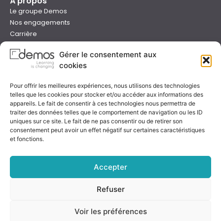
À propos
Le groupe Demos
Nos engagements
Carrière
Devenir formateur Demos
Gérer le consentement aux
Presse
cookies
Catalogues
Boutique e-learning
Pour offrir les meilleures expériences, nous utilisons des technologies
Aide
telles que les cookies pour stocker et/ou accéder aux informations des
Nous contacter
appareils. Le fait de consentir à ces technologies nous permettra de
Nous trouver
traiter des données telles que le comportement de navigation ou les ID
uniques sur ce site. Le fait de ne pas consentir ou de retirer son
Préparer sa formation
consentement peut avoir un effet négatif sur certaines caractéristiques
Sessions garanties
et fonctions.
FAQ
Qualité & certification
Accepter
Refuser
Notre certificat
Voir les préférences
Rejoignez-nous