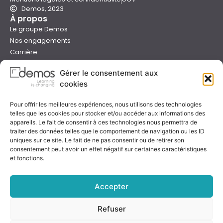
Demos, 2023
À propos
Le groupe Demos
Nos engagements
Carrière
Devenir formateur Demos
Gérer le consentement aux
Presse
cookies
Catalogues
Boutique e-learning
Pour offrir les meilleures expériences, nous utilisons des technologies
Aide
telles que les cookies pour stocker et/ou accéder aux informations des
Nous contacter
appareils. Le fait de consentir à ces technologies nous permettra de
Nous trouver
traiter des données telles que le comportement de navigation ou les ID
Préparer sa formation
uniques sur ce site. Le fait de ne pas consentir ou de retirer son
consentement peut avoir un effet négatif sur certaines caractéristiques
Sessions garanties
et fonctions.
FAQ
Qualité & certification
Accepter
Refuser
Notre certificat