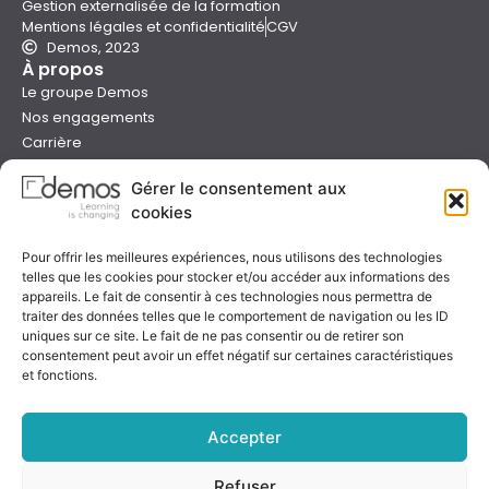
Gestion externalisée de la formation
Mentions légales et confidentialité
CGV
Demos, 2023
À propos
Le groupe Demos
Nos engagements
Carrière
Devenir formateur Demos
Gérer le consentement aux
Presse
cookies
Catalogues
Boutique e-learning
Pour offrir les meilleures expériences, nous utilisons des technologies
Aide
telles que les cookies pour stocker et/ou accéder aux informations des
Nous contacter
appareils. Le fait de consentir à ces technologies nous permettra de
Nous trouver
traiter des données telles que le comportement de navigation ou les ID
Préparer sa formation
uniques sur ce site. Le fait de ne pas consentir ou de retirer son
consentement peut avoir un effet négatif sur certaines caractéristiques
Sessions garanties
et fonctions.
FAQ
Qualité & certification
Accepter
Refuser