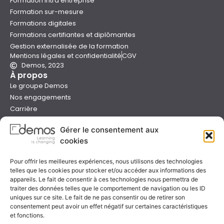
Formation intra entreprise
Formation sur-mesure
Formations digitales
Formations certifiantes et diplômantes
Gestion externalisée de la formation
Mentions légales et confidentialité
CGV
Demos, 2023
À propos
Le groupe Demos
Nos engagements
Carrière
Devenir formateur Demos
Gérer le consentement aux
Presse
cookies
Catalogues
Boutique e-learning
Pour offrir les meilleures expériences, nous utilisons des technologies
Aide
telles que les cookies pour stocker et/ou accéder aux informations des
Nous contacter
appareils. Le fait de consentir à ces technologies nous permettra de
Nous trouver
traiter des données telles que le comportement de navigation ou les ID
uniques sur ce site. Le fait de ne pas consentir ou de retirer son
Préparer sa formation
consentement peut avoir un effet négatif sur certaines caractéristiques
Sessions garanties
et fonctions.
FAQ