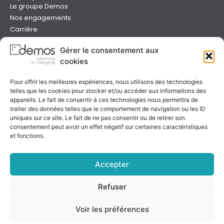
Le groupe Demos
Nos engagements
Carrière
Devenir formateur Demos
Gérer le consentement aux
Presse
cookies
Catalogues
Boutique e-learning
Pour offrir les meilleures expériences, nous utilisons des technologies
Aide
telles que les cookies pour stocker et/ou accéder aux informations des
Nous contacter
appareils. Le fait de consentir à ces technologies nous permettra de
Nous trouver
traiter des données telles que le comportement de navigation ou les ID
uniques sur ce site. Le fait de ne pas consentir ou de retirer son
Préparer sa formation
consentement peut avoir un effet négatif sur certaines caractéristiques
Sessions garanties
et fonctions.
FAQ
Qualité & certification
Accepter
Refuser
Notre certificat
Voir les préférences
Rejoignez-nous