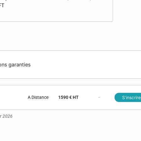
BFT
ons garanties
A Distance
1590 € HT
-
S'inscrire
er 2026