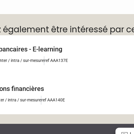
z également être intéressé par c
bancaires - E-learning
inter / intra / sur-mesure
ref AAA137E
ons financières
ter / intra / sur-mesure
ref AAA140E