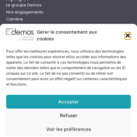
Le groupe Demos
Nos engagements
Carrière
Devenir formateur Demos
Gérer le consentement aux
Presse
cookies
Catalogues
Boutique e-learning
Pour offrir les meilleures expériences, nous utilisons des technologies
Aide
telles que les cookies pour stocker et/ou accéder aux informations des
Nous contacter
appareils. Le fait de consentir à ces technologies nous permettra de
Nous trouver
traiter des données telles que le comportement de navigation ou les ID
uniques sur ce site. Le fait de ne pas consentir ou de retirer son
Préparer sa formation
consentement peut avoir un effet négatif sur certaines caractéristiques
Sessions garanties
et fonctions.
FAQ
Qualité & certification
Accepter
Refuser
Notre certificat
Voir les préférences
Rejoignez-nous