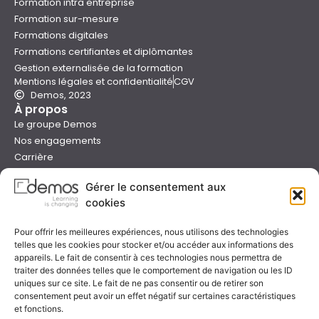
Formation intra entreprise
Formation sur-mesure
Formations digitales
Formations certifiantes et diplômantes
Gestion externalisée de la formation
Mentions légales et confidentialité
CGV
Demos, 2023
À propos
Le groupe Demos
Nos engagements
Carrière
Devenir formateur Demos
Gérer le consentement aux
Presse
cookies
Catalogues
Boutique e-learning
Pour offrir les meilleures expériences, nous utilisons des technologies
Aide
telles que les cookies pour stocker et/ou accéder aux informations des
Nous contacter
appareils. Le fait de consentir à ces technologies nous permettra de
Nous trouver
traiter des données telles que le comportement de navigation ou les ID
Préparer sa formation
uniques sur ce site. Le fait de ne pas consentir ou de retirer son
consentement peut avoir un effet négatif sur certaines caractéristiques
Sessions garanties
et fonctions.
FAQ