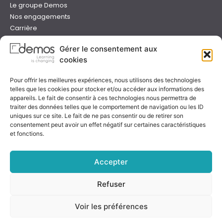
Le groupe Demos
Nos engagements
Carrière
Devenir formateur Demos
Gérer le consentement aux
Presse
cookies
Catalogues
Boutique e-learning
Pour offrir les meilleures expériences, nous utilisons des technologies
Aide
telles que les cookies pour stocker et/ou accéder aux informations des
Nous contacter
appareils. Le fait de consentir à ces technologies nous permettra de
Nous trouver
traiter des données telles que le comportement de navigation ou les ID
Préparer sa formation
uniques sur ce site. Le fait de ne pas consentir ou de retirer son
consentement peut avoir un effet négatif sur certaines caractéristiques
Sessions garanties
et fonctions.
FAQ
Qualité & certification
Accepter
Refuser
Notre certificat
Voir les préférences
Rejoignez-nous