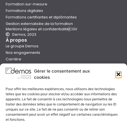
Formation sur-mesure
Formations digitales
Formations certifiantes et diplômantes
Gestion externalisée de la formation
Mentions légales et confidentialité
CGV
Demos, 2023
À propos
Le groupe Demos
Nos engagements
Carrière
Devenir formateur Demos
Gérer le consentement aux
Presse
cookies
Catalogues
Boutique e-learning
Pour offrir les meilleures expériences, nous utilisons des technologies
Aide
telles que les cookies pour stocker et/ou accéder aux informations des
Nous contacter
appareils. Le fait de consentir à ces technologies nous permettra de
Nous trouver
traiter des données telles que le comportement de navigation ou les ID
Préparer sa formation
uniques sur ce site. Le fait de ne pas consentir ou de retirer son
consentement peut avoir un effet négatif sur certaines caractéristiques
Sessions garanties
et fonctions.
FAQ