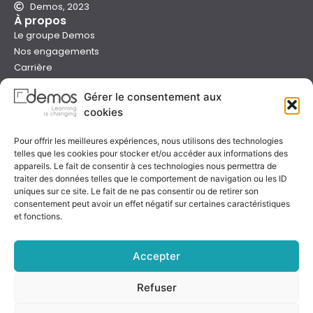
Demos, 2023
À propos
Le groupe Demos
Nos engagements
Carrière
Devenir formateur Demos
Gérer le consentement aux
Presse
cookies
Catalogues
Boutique e-learning
Pour offrir les meilleures expériences, nous utilisons des technologies
Aide
telles que les cookies pour stocker et/ou accéder aux informations des
Nous contacter
appareils. Le fait de consentir à ces technologies nous permettra de
Nous trouver
traiter des données telles que le comportement de navigation ou les ID
Préparer sa formation
uniques sur ce site. Le fait de ne pas consentir ou de retirer son
consentement peut avoir un effet négatif sur certaines caractéristiques
Sessions garanties
et fonctions.
FAQ
Qualité & certification
Accepter
Refuser
Notre certificat