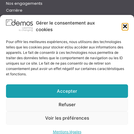
Nos engagements
Carrière
Devenir formateur Demos
Gérer le consentement aux
Presse
cookies
Catalogues
Boutique e-learning
Pour offrir les meilleures expériences, nous utilisons des technologies
Aide
telles que les cookies pour stocker et/ou accéder aux informations des
Nous contacter
appareils. Le fait de consentir à ces technologies nous permettra de
Nous trouver
traiter des données telles que le comportement de navigation ou les ID
uniques sur ce site. Le fait de ne pas consentir ou de retirer son
Préparer sa formation
consentement peut avoir un effet négatif sur certaines caractéristiques
Sessions garanties
et fonctions.
FAQ
Qualité & certification
Accepter
Refuser
Notre certificat
Voir les préférences
Rejoignez-nous
Mentions légales