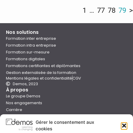
1
…
77
78
79
>
Nos solutions
Formation inter entreprise
Formation intra entreprise
Formation sur-mesure
Formations digitales
Formations certifiantes et diplômantes
Gestion externalisée de la formation
Mentions légales et confidentialité
CGV
Demos, 2023
À propos
Le groupe Demos
Nos engagements
Carrière
Devenir formateur Demos
Gérer le consentement aux
Presse
cookies
Catalogues