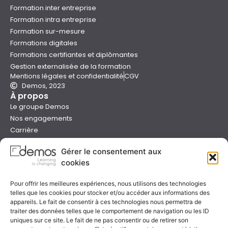
Formation inter entreprise
Formation intra entreprise
Formation sur-mesure
Formations digitales
Formations certifiantes et diplômantes
Gestion externalisée de la formation
Mentions légales et confidentialité
CGV
Demos, 2023
À propos
Le groupe Demos
Nos engagements
Carrière
Devenir formateur Demos
Gérer le consentement aux
Presse
cookies
Catalogues
Boutique e-learning
Pour offrir les meilleures expériences, nous utilisons des technologies
Aide
telles que les cookies pour stocker et/ou accéder aux informations des
Nous contacter
appareils. Le fait de consentir à ces technologies nous permettra de
Nous trouver
traiter des données telles que le comportement de navigation ou les ID
Préparer sa formation
uniques sur ce site. Le fait de ne pas consentir ou de retirer son